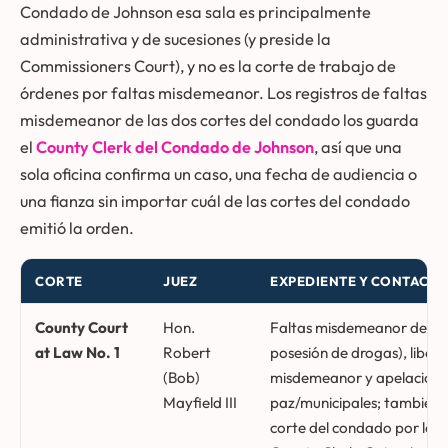
Condado de Johnson esa sala es principalmente
administrativa y de sucesiones (y preside la
Commissioners Court), y no es la corte de trabajo de
órdenes por faltas misdemeanor. Los registros de faltas
misdemeanor de las dos cortes del condado los guarda
el
County Clerk del Condado de Johnson
, así que una
sola oficina confirma un caso, una fecha de audiencia o
una fianza sin importar cuál de las cortes del condado
emitió la orden.
CORTE
JUEZ
EXPEDIENTE Y CONTACT
Cortes del condado del Condado de Johnson y la corte constituci
County Court
Hon.
Faltas misdemeanor de clas
at Law No. 1
Robert
posesión de drogas), libert
(Bob)
misdemeanor y apelaciones 
Mayfield III
paz/municipales; también a
corte del condado por ley. 