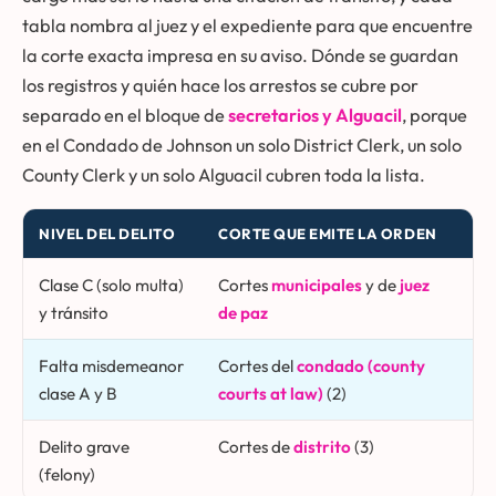
tabla nombra al juez y el expediente para que encuentre
la corte exacta impresa en su aviso. Dónde se guardan
los registros y quién hace los arrestos se cubre por
separado en el bloque de
secretarios y Alguacil
, porque
en el Condado de Johnson un solo District Clerk, un solo
County Clerk y un solo Alguacil cubren toda la lista.
NIVEL DEL DELITO
CORTE QUE EMITE LA ORDEN
DÓ
Clase C (solo multa)
Cortes
municipales
y de
juez
Se
y tránsito
de paz
pr
Falta misdemeanor
Cortes del
condado (county
Co
clase A y B
courts at law)
(2)
Delito grave
Cortes de
distrito
(3)
Di
(felony)