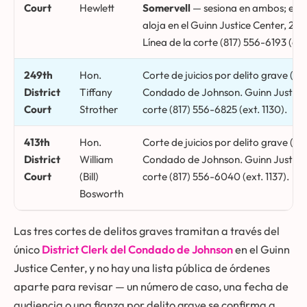
Court
Hewlett
Somervell
— sesiona en ambos; en 
aloja en el Guinn Justice Center, 204
Línea de la corte (817) 556-6193 (ext
249th
Hon.
Corte de juicios por delito grave (tam
District
Tiffany
Condado de Johnson. Guinn Justice C
Court
Strother
corte (817) 556-6825 (ext. 1130).
413th
Hon.
Corte de juicios por delito grave (tam
District
William
Condado de Johnson. Guinn Justice C
Court
(Bill)
corte (817) 556-6040 (ext. 1137).
Bosworth
Las tres cortes de delitos graves tramitan a través del
único
District Clerk del Condado de Johnson
en el Guinn
Justice Center, y no hay una lista pública de órdenes
aparte para revisar — un número de caso, una fecha de
audiencia o una fianza por delito grave se confirma a