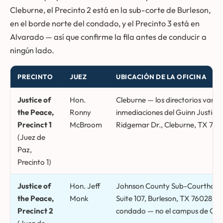
Cleburne, el Precinto 2 está en la sub-corte de Burleson,
en el borde norte del condado, y el Precinto 3 está en
Alvarado — así que confirme la fila antes de conducir a
ningún lado.
PRECINTO
JUEZ
UBICACIÓN DE LA OFICINA
Precintos de juez de paz del Condado de Johnson, jueces, ubicaci
Justice of
Hon.
Cleburne — los directorios varían
the Peace,
Ronny
inmediaciones del Guinn Justice
Precinct 1
McBroom
Ridgemar Dr., Cleburne, TX 760
(Juez de
Paz,
Precinto 1)
Justice of
Hon. Jeff
Johnson County Sub-Courthouse,
the Peace,
Monk
Suite 107, Burleson, TX 76028 (b
Precinct 2
condado — no el campus de Cle