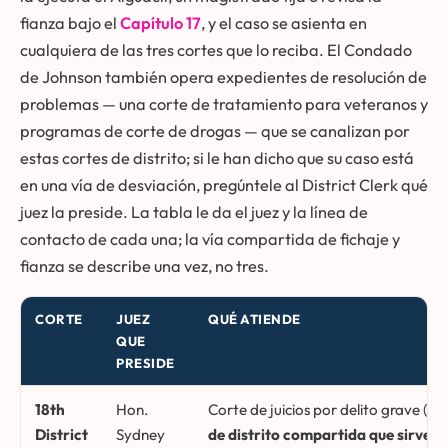
fianza bajo el
Capítulo 17
, y el caso se asienta en
cualquiera de las tres cortes que lo reciba. El Condado
de Johnson también opera expedientes de resolución de
problemas — una corte de tratamiento para veteranos y
programas de corte de drogas — que se canalizan por
estas cortes de distrito; si le han dicho que su caso está
en una vía de desviación, pregúntele al District Clerk qué
juez la preside. La tabla le da el juez y la línea de
contacto de cada una; la vía compartida de fichaje y
fianza se describe una vez, no tres.
CORTE
JUEZ
QUÉ ATIENDE
QUE
PRESIDE
Cortes de distrito del Condado de Johnson, jueces que presiden 
18th
Hon.
Corte de juicios por delito grave (tam
District
Sydney
de distrito compartida que sirve 