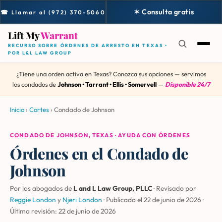
✶ Consulta gratis
☎ Llamar al (972) 370-5060
Lift My
Warrant
RECURSO SOBRE ÓRDENES DE ARRESTO EN TEXAS •
POR L&L LAW GROUP
¿Tiene una orden activa en Texas? Conozca sus opciones — servimos
los condados de
Johnson • Tarrant • Ellis • Somervell
—
Disponible 24/7
Inicio
›
Cortes
›
Condado de Johnson
CONDADO DE JOHNSON, TEXAS · AYUDA CON ÓRDENES
Órdenes en el Condado de
Johnson
Por los abogados de
L and L Law Group, PLLC
· Revisado por
Reggie London
y
Njeri London
·
Publicado el 22 de junio de 2026
·
Última revisión:
22 de junio de 2026