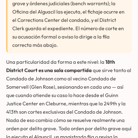
grave y órdenes judiciales (bench warrants); la
Oficina del Alguacil las ejecuta, el fichaje ocurre en
el Corrections Center del condado, y el District
Clerk guarda el expediente. El número de corte en
su acusación formal o aviso lo dirige a la fila
correcta más abajo.
Una particularidad da forma a este nivel: la
18th
District Court es una sala compartida
que sirve tanto al
Condado de Johnson como al vecino Condado de
Somervell (Glen Rose), sesionando en cada uno — así
que cuando atiende su caso lo hace desde el Guinn
Justice Center en Cleburne, mientras que la 249th y la
413th son cortes exclusivas del Condado de Johnson.
Nada de eso cambia cómo se resuelve realmente una
orden por delito grave. Toda orden por delito grave aquí
la ejecuta el Alguacil, un magistrado fija o revisa la