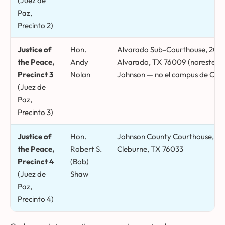
(Juez de
Paz,
Precinto 2)
Justice of
Hon.
Alvarado Sub-Courthouse, 206 N
the Peace,
Andy
Alvarado, TX 76009 (noreste d
Precinct 3
Nolan
Johnson — no el campus de Cleb
(Juez de
Paz,
Precinto 3)
Justice of
Hon.
Johnson County Courthouse, 2 N.
the Peace,
Robert S.
Cleburne, TX 76033
Precinct 4
(Bob)
(Juez de
Shaw
Paz,
Precinto 4)