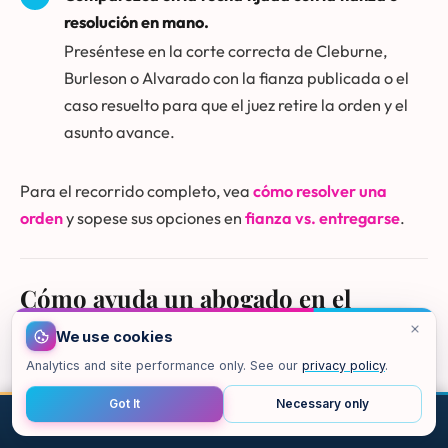
resolución en mano.
Preséntese en la corte correcta de Cleburne,
Burleson o Alvarado con la fianza publicada o el
caso resuelto para que el juez retire la orden y el
asunto avance.
Para el recorrido completo, vea
cómo resolver una
orden
y sopese sus opciones en
fianza vs. entregarse
.
Cómo ayuda un abogado en el
Condado de Johnson
We use cookies
Analytics and site performance only. See our
privacy policy
.
Un abogado de defensa puede confirmar la orden
discretamente, nombrar la corte emisora,
Got It
Necessary only
coordinar una fianza con entrega planeada donde
LLAMAR
CORREO
CHAT
MAPA
ARRIBA