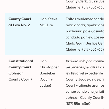
County Clerk. Guinn Justice
Cleburne · (817) 556-6353 (
County Court
Hon. Steve
Faltas misdemeanor de clas
at Law No. 2
McClure
relacionada; apelaciones de
paz/municipales; asuntos ci
condado por ley. Los regist
Clerk. Guinn Justice Center
Cleburne · (817) 556-6395 (
Constitutional
Hon.
Incluida solo por completit
County Court
Christopher
de órdenes penales.
Las do
(Johnson
Boedeker
ley llevan el expediente de
County Court)
(County
County Judge dirige princ
Judge)
Court y atiende asuntos de
conservando una jurisdicció
Johnson County Courthouse,
(817) 556-6360.