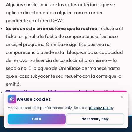
Algunas conclusiones de los datos anteriores que se
aplican directamente a alguien con una orden
pendiente en el área DFW:
Su orden está en un sistema que la rastrea.
Incluso si el
ticket original o la fecha de comparecencia fue hace
años, el programa OmniBase significa que una no
comparecencia puede estar bloqueando su capacidad
de renovar su licencia de conducir ahora mismo — lo
sepa o no. El bloqueo de OmniBase permanece hasta
que el caso subyacente sea resuelto con la corte que lo
emitió.
El operativo no es el único momento de ejecución.
Los
We use cookies
agentes pueden ejecutar una orden en cualquier
momento, no solo durante el operativo anual. El
Analytics and site performance only. See our
privacy policy
.
operativo es un período de mayor actividad, pero la
Got It
Necessary only
autoridad legal para arrestar por una orden pendiente
LLAMAR
CORREO
CHAT
MAPA
ARRIBA
opera durante todo el año. Consulte
qué ocurre si ignora