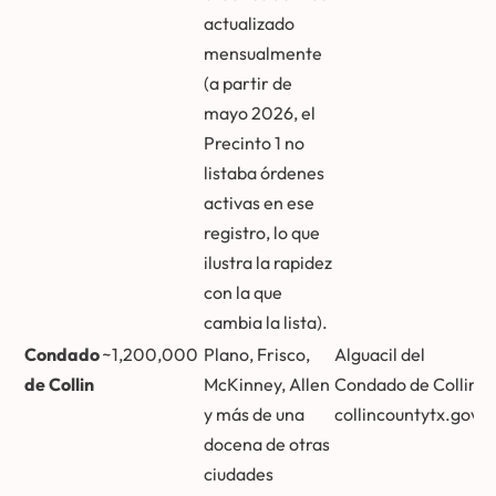
actualizado
mensualmente
(a partir de
mayo 2026, el
Precinto 1 no
listaba órdenes
activas en ese
registro, lo que
ilustra la rapidez
con la que
cambia la lista).
Condado
~1,200,000
Plano, Frisco,
Alguacil del
de Collin
McKinney, Allen
Condado de Collin:
y más de una
collincountytx.gov
docena de otras
ciudades