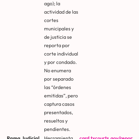
ago); la
actividad de las
cortes
municipales y
de justicia se
reporta por
corte individual
y por condado.
No enumera
por separado
las “órdenes
emitidas”, pero
captura casos
presentados,
resueltos y
pendientes.
Rama Judicial
Herramienta
card.txcourts.gov/reportse