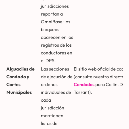
jurisdicciones
reportan a
OmniBase; los
bloqueos
aparecen en los
registros de los
conductores en
el DPS.
Alguaciles de
Las secciones
El sitio web oficial de cad
Condado y
de ejecución de
(consulte nuestro directori
Cortes
órdenes
Condados
para Collin, Dall
Municipales
individuales de
Tarrant).
cada
jurisdicción
mantienen
listas de