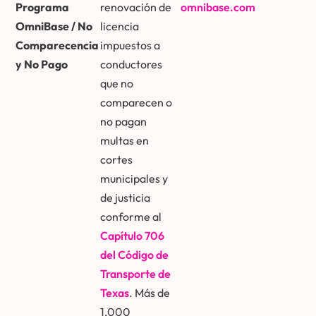
Programa
renovación de
omnibase.com
OmniBase / No
licencia
Comparecencia
impuestos a
y No Pago
conductores
que no
comparecen o
no pagan
multas en
cortes
municipales y
de justicia
conforme al
Capítulo 706
del Código de
Transporte de
Texas
. Más de
1,000