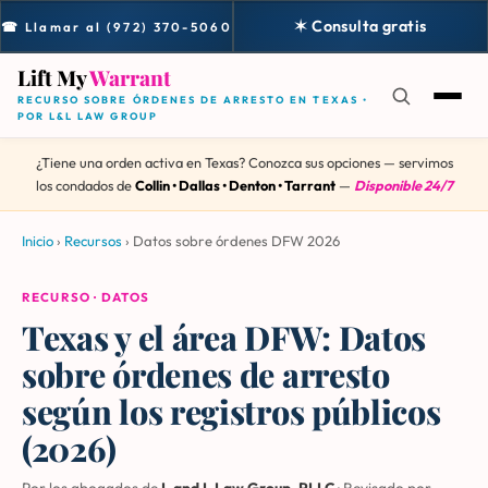
✶ Consulta gratis
☎ Llamar al (972) 370-5060
Lift My
Warrant
RECURSO SOBRE ÓRDENES DE ARRESTO EN TEXAS •
POR L&L LAW GROUP
¿Tiene una orden activa en Texas? Conozca sus opciones — servimos
los condados de
Collin • Dallas • Denton • Tarrant
—
Disponible 24/7
Inicio
›
Recursos
›
Datos sobre órdenes DFW 2026
RECURSO · DATOS
Texas y el área DFW: Datos
sobre órdenes de arresto
según los registros públicos
(2026)