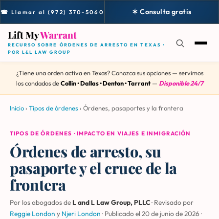
✶ Consulta gratis
☎ Llamar al (972) 370-5060
Lift My
Warrant
RECURSO SOBRE ÓRDENES DE ARRESTO EN TEXAS •
POR L&L LAW GROUP
¿Tiene una orden activa en Texas? Conozca sus opciones — servimos
los condados de
Collin • Dallas • Denton • Tarrant
—
Disponible 24/7
Inicio
›
Tipos de órdenes
›
Órdenes, pasaportes y la frontera
TIPOS DE ÓRDENES · IMPACTO EN VIAJES E INMIGRACIÓN
Órdenes de arresto, su
pasaporte y el cruce de la
frontera
Por los abogados de
L and L Law Group, PLLC
· Revisado por
Reggie London
y
Njeri London
·
Publicado el 20 de junio de 2026
·