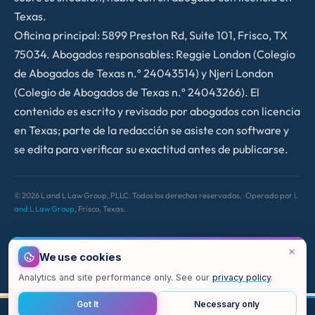
Texas.
Oficina principal: 5899 Preston Rd, Suite 101, Frisco, TX
75034. Abogados responsables: Reggie London (Colegio
de Abogados de Texas n.º 24043514) y Njeri London
(Colegio de Abogados de Texas n.º 24043266). El
contenido es escrito y revisado por abogados con licencia
en Texas; parte de la redacción se asiste con software y
se edita para verificar su exactitud antes de publicarse.
©
2026
L and L Law Group, PLLC. Todos los derechos reservados. · Operado por
L
and L Law Group
, Frisco, Texas.
We use cookies
Analytics and site performance only. See our
privacy policy
.
Got It
Necessary only