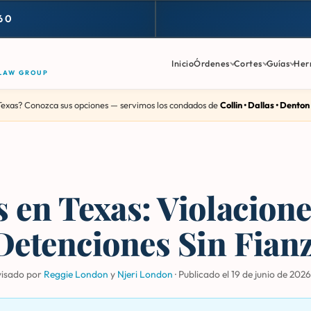
60
Inicio
Órdenes
Cortes
Guías
Her
 LAW GROUP
Texas? Conozca sus opciones — servimos los condados de
Collin • Dallas • Denton
 en Texas: Violacione
Detenciones Sin Fian
visado por
Reggie London
y
Njeri London
·
Publicado el 19 de junio de 2026