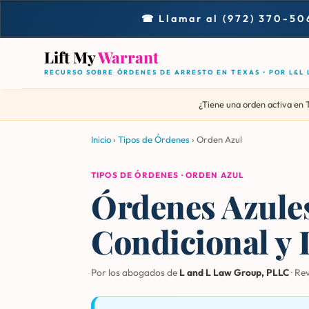
☎ Llamar al (972) 370-50
Lift My
Warrant
RECURSO SOBRE ÓRDENES DE ARRESTO EN TEXAS • POR L&L
¿Tiene una orden activa en 
Inicio
›
Tipos de Órdenes
›
Orden Azul
TIPOS DE ÓRDENES · ORDEN AZUL
Órdenes Azules
Condicional y 
Por los abogados de
L and L Law Group, PLLC
· Re