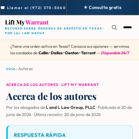
✶ Consulta gratis
☎ Llamar al (972) 370-5060
Lift My
Warrant
RECURSO SOBRE ÓRDENES DE ARRESTO EN TEXAS •
POR L&L LAW GROUP
¿Tiene una orden activa en Texas? Conozca sus opciones — servimos
los condados de
Collin • Dallas • Denton • Tarrant
—
Disponible 24/7
Inicio
›
Autores
ACERCA DE LOS AUTORES · LIFT MY WARRANT
Acerca de los autores
Por los abogados de
L and L Law Group, PLLC
·
Publicado el 20 de
junio de 2026
·
Última revisión:
20 de junio de 2026
RESPUESTA RÁPIDA