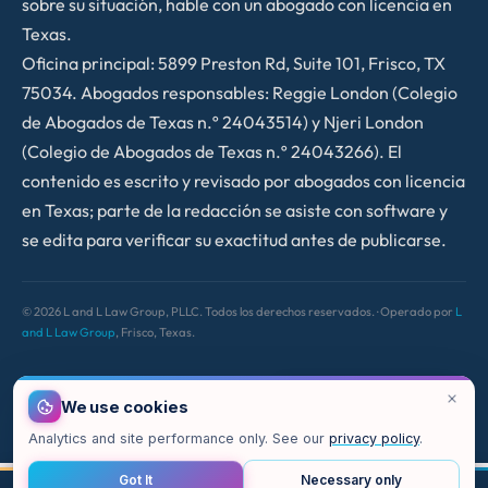
sobre su situación, hable con un abogado con licencia en
Texas.
Oficina principal: 5899 Preston Rd, Suite 101, Frisco, TX
75034. Abogados responsables: Reggie London (Colegio
de Abogados de Texas n.º 24043514) y Njeri London
(Colegio de Abogados de Texas n.º 24043266). El
contenido es escrito y revisado por abogados con licencia
en Texas; parte de la redacción se asiste con software y
se edita para verificar su exactitud antes de publicarse.
©
2026
L and L Law Group, PLLC. Todos los derechos reservados. · Operado por
L
and L Law Group
, Frisco, Texas.
We use cookies
Analytics and site performance only. See our
privacy policy
.
Got It
Necessary only