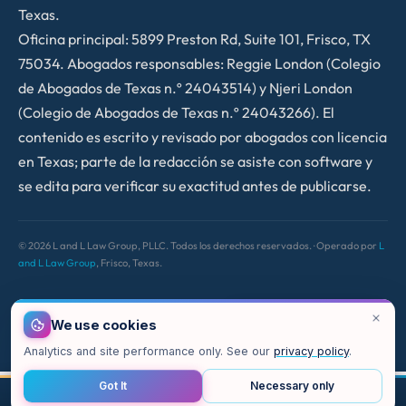
Texas.
Oficina principal: 5899 Preston Rd, Suite 101, Frisco, TX
75034. Abogados responsables: Reggie London (Colegio
de Abogados de Texas n.º 24043514) y Njeri London
(Colegio de Abogados de Texas n.º 24043266). El
contenido es escrito y revisado por abogados con licencia
en Texas; parte de la redacción se asiste con software y
se edita para verificar su exactitud antes de publicarse.
©
2026
L and L Law Group, PLLC. Todos los derechos reservados. · Operado por
L
and L Law Group
, Frisco, Texas.
We use cookies
Analytics and site performance only. See our
privacy policy
.
Got It
Necessary only
LLAMAR
CORREO
CHAT
MAPA
ARRIBA