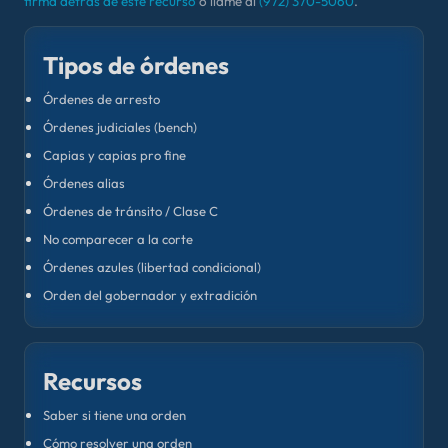
firma detrás de este recurso
o llame al
(972) 370-5060
.
Tipos de órdenes
Órdenes de arresto
Órdenes judiciales (bench)
Capias y capias pro fine
Órdenes alias
Órdenes de tránsito / Clase C
No comparecer a la corte
Órdenes azules (libertad condicional)
Orden del gobernador y extradición
Recursos
Saber si tiene una orden
Cómo resolver una orden