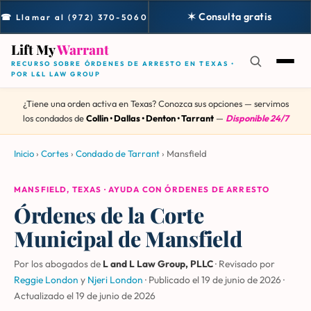
✶ Consulta gratis
☎ Llamar al (972) 370-5060
Lift My
Warrant
RECURSO SOBRE ÓRDENES DE ARRESTO EN TEXAS •
POR L&L LAW GROUP
¿Tiene una orden activa en Texas? Conozca sus opciones — servimos
los condados de
Collin • Dallas • Denton • Tarrant
—
Disponible 24/7
Inicio
›
Cortes
›
Condado de Tarrant
›
Mansfield
MANSFIELD, TEXAS · AYUDA CON ÓRDENES DE ARRESTO
Órdenes de la Corte
Municipal de Mansfield
Por los abogados de
L and L Law Group, PLLC
· Revisado por
Reggie London
y
Njeri London
·
Publicado el 19 de junio de 2026
·
Actualizado el
19 de junio de 2026