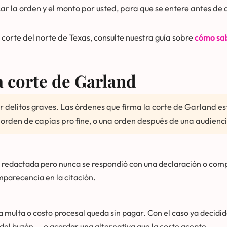
r la orden y el monto por usted, para que se entere antes de 
corte del norte de Texas, consulte nuestra guía sobre
cómo sab
a corte de Garland
 delitos graves. Las órdenes que firma la corte de Garland est
rden de capias pro fine, o una orden después de una audiencia
 redactada pero nunca se respondió con una declaración o compa
mparecencia en la citación.
 multa o costo procesal queda sin pagar. Con el caso ya decidido
 del buzón — o acordar una alternativa que la corte acepte.