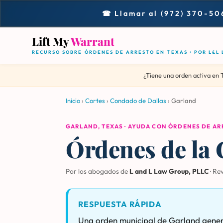
☎ Llamar al (972) 370-50
Lift My
Warrant
RECURSO SOBRE ÓRDENES DE ARRESTO EN TEXAS • POR L&L
¿Tiene una orden activa en 
Inicio
›
Cortes
›
Condado de Dallas
›
Garland
GARLAND, TEXAS · AYUDA CON ÓRDENES DE A
Órdenes de la 
Por los abogados de
L and L Law Group, PLLC
· Re
RESPUESTA RÁPIDA
Una orden municipal de Garland genera