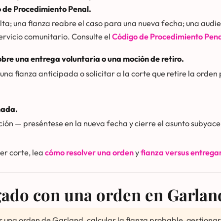
o de Procedimiento Penal.
lta; una fianza reabre el caso para una nueva fecha; una aud
ervicio comunitario. Consulte el
Código de Procedimiento Pena
bre una entrega voluntaria o una moción de retiro.
a fianza anticipada o solicitar a la corte que retire la orden 
mada.
ación — preséntese en la nueva fecha y cierre el asunto subyace
er corte, lea
cómo resolver una orden
y
fianza versus entrega
ado con una orden en Garlan
na orden de Garland, calcular la fianza probable, gestionar 