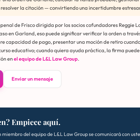
resolver la citación — convirtiendo una incertidumbre estresa
penal de Frisco dirigida por los socios cofundadores Reggie L
so en Garland, eso puede significar verificar la orden a través
sobre capacidad de pago, presentar una moción de retiro cuan
ecurso educativo; cuando quiera ayuda práctica, la firma puede
ión en
el equipo de L&L Law Group
.
Enviar un mensaje
n? Empiece aquí.
n miembro del equipo de L&L Law Group se comunicará con usted.