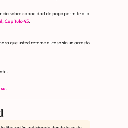
iencia sobre capacidad de pago permite a la
l, Capítulo 45
.
para que usted retome el caso sin un arresto
nte.
rse
.
d
la liberación anticipada donde la corte