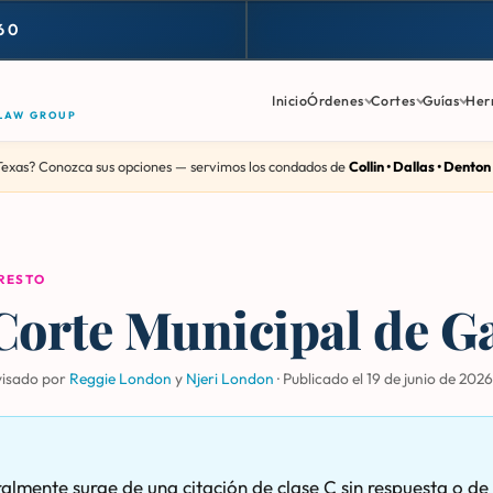
60
Inicio
Órdenes
Cortes
Guías
Her
 LAW GROUP
Texas? Conozca sus opciones — servimos los condados de
Collin • Dallas • Denton
RRESTO
Corte Municipal de G
visado por
Reggie London
y
Njeri London
·
Publicado el 19 de junio de 2026
lmente surge de una citación de clase C sin respuesta o de