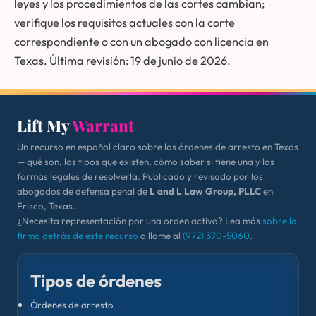
leyes y los procedimientos de las cortes cambian;
verifique los requisitos actuales con la corte
correspondiente o con un abogado con licencia en
Texas. Última revisión: 19 de junio de 2026.
Lift My
Warrant
Un recurso en español claro sobre las órdenes de arresto en Texas
— qué son, los tipos que existen, cómo saber si tiene una y las
formas legales de resolverla. Publicado y revisado por los
abogados de defensa penal de
L and L Law Group, PLLC
en
Frisco, Texas.
¿Necesita representación por una orden activa? Lea más
sobre la
firma detrás de este recurso
o llame al
(972) 370-5060
.
Tipos de órdenes
Órdenes de arresto