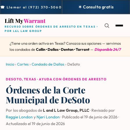
✶ Consulta gratis
☎ Llamar al (972) 370-5060
Lift My
Warrant
RECURSO SOBRE ÓRDENES DE ARRESTO EN TEXAS •
POR L&L LAW GROUP
¿Tiene una orden activa en Texas? Conozca sus opciones — servimos
los condados de
Collin • Dallas • Denton • Tarrant
—
Disponible 24/7
Inicio
›
Cortes
›
Condado de Dallas
›
DeSoto
DESOTO, TEXAS · AYUDA CON ÓRDENES DE ARRESTO
Órdenes de la Corte
Municipal de DeSoto
Por los abogados de
L and L Law Group, PLLC
· Revisado por
Reggie London
y
Njeri London
·
Publicado el 19 de junio de 2026
·
Actualizado el
19 de junio de 2026